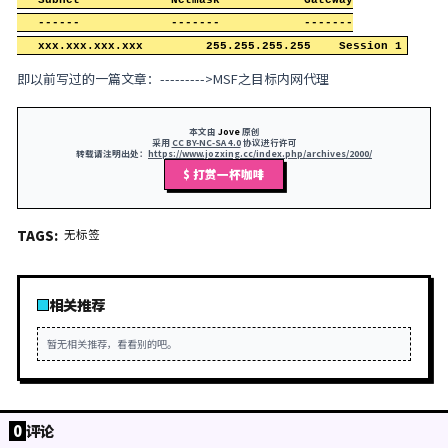
[-] Could not execute autoroute: ArgumentEr
还有一些老的组件运行都会报类似错误，官方说明是
组件兼容性不好的就会报错，而且也 不打算再维护下
试了一下以前的老方法还是可以的。
msf exploit(handler) > route add xxx.xxx.xx
[*] Route added

msf exploit(handler) > route print 

Active Routing Table

====================

   Subnet             Netmask            Gat
   ------             -------            ---
   xxx.xxx.xxx.xxx         255.255.255.255 