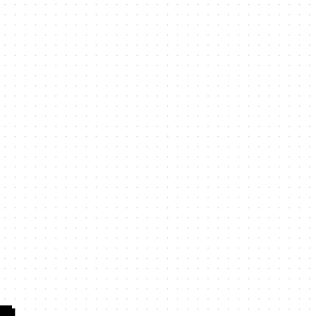
CVE漏洞复现
Golang
标签
折腾
Web
配置
企业
二进制
破解
分析
钓鱼
评论
旧•时光笔记