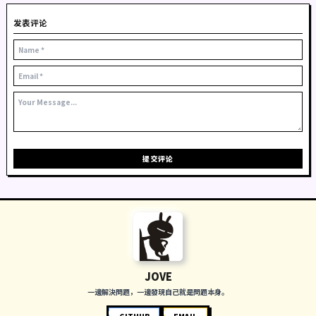
即以前写过的一篇文章：--------->
MSF之目标内网代
本文由
Jove
原创
采用
CC BY-NC-SA 4.0
协议进行许可
转载请注明出处：
https://www.jozxing.cc/index.php/arc
$ 打赏一杯咖啡
TAGS:
无标签
相关推荐
暂无相关推荐，看看别的吧。