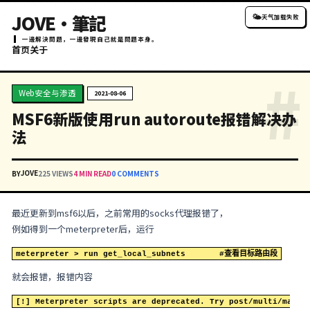
JOVE・筆記
一邊解決問題，一邊發現自己就是問題本身。
首页
关于
Web安全与渗透
2021-08-06
MSF6新版使用run autorou
法
JOVE
BY
225 VIEWS
4 MIN READ
0 COMMENTS
最近更新到msf6以后，之前常用的socks代理报错了