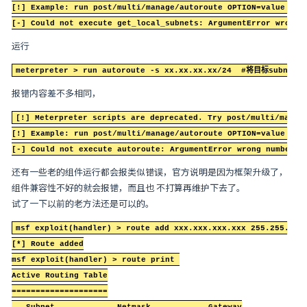
例如得到一个meterpreter后，运行
meterpreter > run get_local_subnets    
就会报错，报错内容
[!] Meterpreter scripts are deprecated. Try
[!] Example: run post/multi/manage/autoroute
[-] Could not execute get_local_subnets: Ar
运行
meterpreter > run autoroute -s xx.xx.xx
报错内容差不多相同，
[!] Meterpreter scripts are deprecated. Try
[!] Example: run post/multi/manage/autoroute