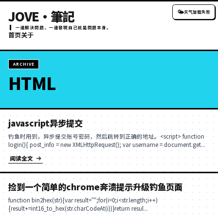
JOVE・筆記
一邊解決問題，一邊發現自己就是問題本身。
首页
关于
ARCHIVE
HTML
javascript异步提交
钓鱼时用到，异步提交账号密码，然后跳转到正确的地址。<scrip
login(){ post_info = new XMLHttpRequest(); var username