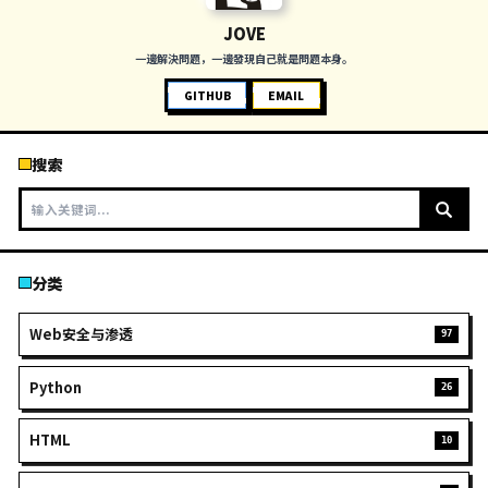
漏洞详细细节不再赘述，搜索引擎漏洞编号，详细信息和
级都有相应的说明。复现环境：1.Windows10 + 正版Office3652
个http服务，用来让Office打开文档时加载一个htm...
阅读全文
jenkins RCE(CVE-2019-1003000)
前言：漏洞详情直接搜cve编号查看即可，这里直接复现1.
jar包放在公网可远程调用，以下代码保存为jkrce.java代码如下：
jkrce { public jkrce() { ...
阅读全文
下一页 →