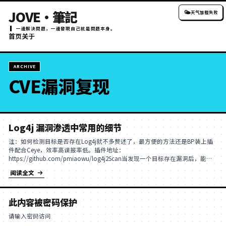
JOVE・筆記
一邊解決問題，一邊發現自己就是問題本身。
首页
关于
ARCHIVE
CVE漏洞复现
Log4j 漏洞渗透中常用的细节
注：如何检测目标是否存在Log4j就不多赘述了，最方便
件配合Ceye，效率高误报率低。插件地址：
https://github.com/pmiaowu/log4j2Scan当发